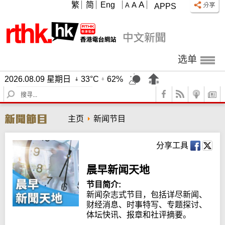
A
繁
简
Eng
A
A
APPS
选单
2026.08.09 星期日
33°C
62%
S
e
a
主页
新闻节目
r
c
h
分享工具
晨早新闻天地
节目简介:
新闻杂志式节目，包括详尽新闻、
财经消息、时事特写、专题探讨、
体坛快讯、报章和社评摘要。
