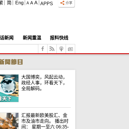
A
繁
简
Eng
A
A
APPS
话新闻
新闻重温
报料快线
大国博奕，风起云动，
政经人事，环看天下，
全局解码。
汇报最新欧美股汇、金
市及油市走向。 播出时
间： 星期一至六 06:35-