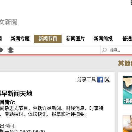
闻
新闻专题
新闻节目
新闻图片
新闻简报
普通
S
e
a
r
c
h
分享工具
晨早新闻天地
目简介:
闻杂志式节目，包括详尽新闻、财经消息、时事特
、专题探讨、体坛快讯、报章和社评摘要。

出时间：

期一至六 06:30-08:00