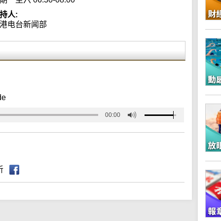
持人:
港电台新闻部
de
00:00
听