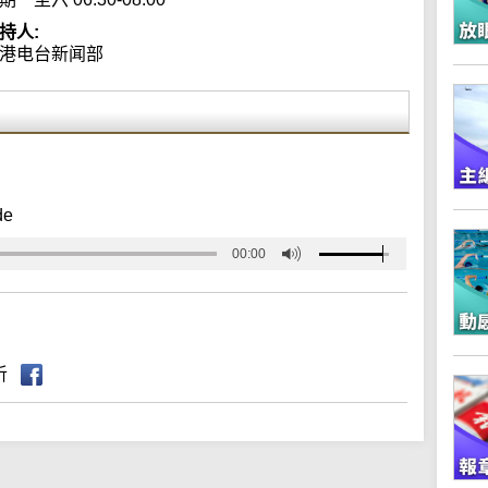
持人:
港电台新闻部
de
00:00
听