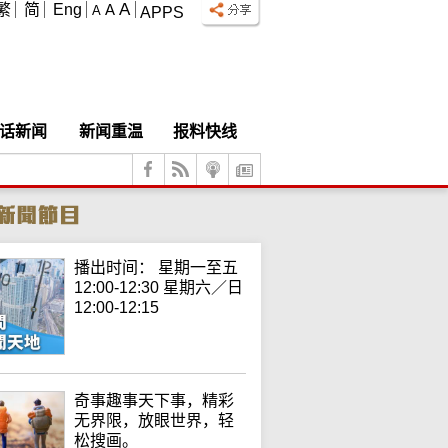
A
繁
简
Eng
A
A
APPS
话新闻
新闻重温
报料快线
播出时间： 星期一至五
12:00-12:30 星期六／日
12:00-12:15
奇事趣事天下事，精彩
无界限，放眼世界，轻
松搜画。