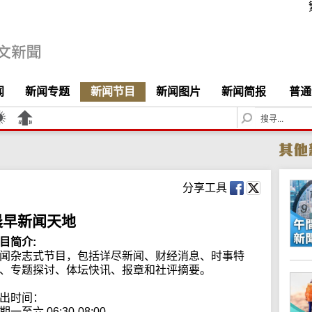
闻
新闻专题
新闻节目
新闻图片
新闻简报
普通
S
e
a
r
c
h
分享工具
晨早新闻天地
目简介:
闻杂志式节目，包括详尽新闻、财经消息、时事特
、专题探讨、体坛快讯、报章和社评摘要。

出时间：

期一至六 06:30-08:00