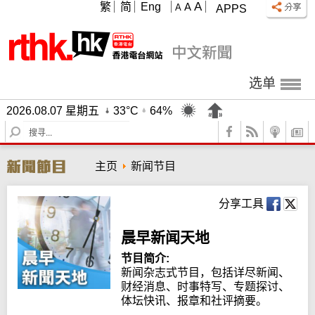
A
繁
简
Eng
A
A
APPS
选单
2026.08.07 星期五
33°C
64%
S
e
a
主页
新闻节目
r
c
h
分享工具
晨早新闻天地
节目简介:
新闻杂志式节目，包括详尽新闻、
财经消息、时事特写、专题探讨、
体坛快讯、报章和社评摘要。
