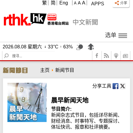
A
繁
简
Eng
A
A
APPS
选单
2026.08.08 星期六
33°C
63%
S
e
a
主页
新闻节目
r
c
h
分享工具
晨早新闻天地
节目简介:
新闻杂志式节目，包括详尽新闻、
财经消息、时事特写、专题探讨、
体坛快讯、报章和社评摘要。
