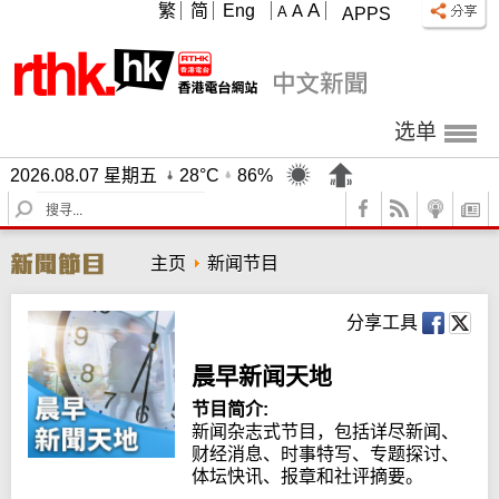
A
繁
简
Eng
A
A
APPS
选单
2026.08.07 星期五
28°C
86%
S
e
a
主页
新闻节目
r
c
h
分享工具
晨早新闻天地
节目简介:
新闻杂志式节目，包括详尽新闻、
财经消息、时事特写、专题探讨、
体坛快讯、报章和社评摘要。
