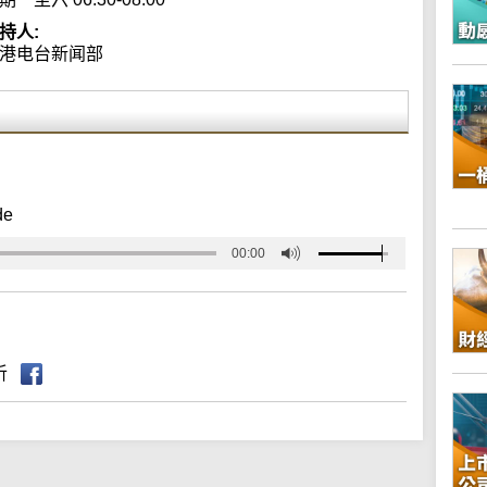
持人:
港电台新闻部
de
00:00
听