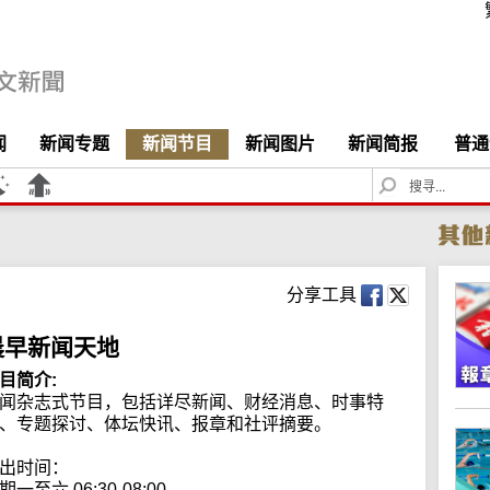
闻
新闻专题
新闻节目
新闻图片
新闻简报
普通
S
e
a
r
c
h
分享工具
晨早新闻天地
目简介:
闻杂志式节目，包括详尽新闻、财经消息、时事特
、专题探讨、体坛快讯、报章和社评摘要。

出时间：

期一至六 06:30-08:00