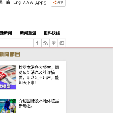
A
繁
简
Eng
A
A
APPS
话新闻
新闻重温
报料快线
搜罗本港各大报章，阅
览最新消息及社评摘
要，听众足不出户，能
知天下事！
介绍国际及本地体坛最
新动态。