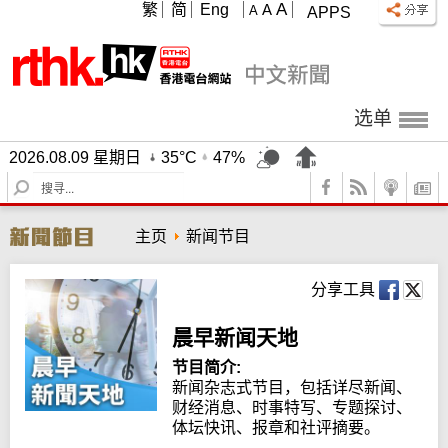
A
繁
简
Eng
A
A
APPS
选单
2026.08.09 星期日
35°C
47%
S
e
a
主页
新闻节目
r
c
h
分享工具
晨早新闻天地
节目简介:
新闻杂志式节目，包括详尽新闻、
财经消息、时事特写、专题探讨、
体坛快讯、报章和社评摘要。
