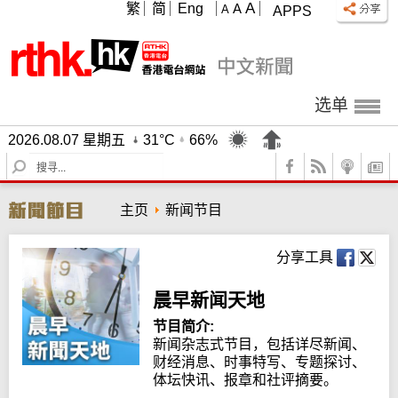
A
繁
简
Eng
A
A
APPS
选单
2026.08.07 星期五
31°C
66%
S
e
a
主页
新闻节目
r
c
h
分享工具
晨早新闻天地
节目简介:
新闻杂志式节目，包括详尽新闻、
财经消息、时事特写、专题探讨、
体坛快讯、报章和社评摘要。
