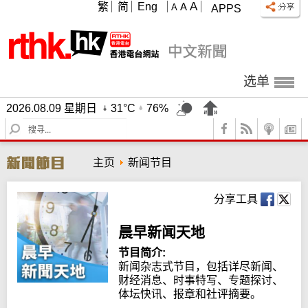
A
繁
简
Eng
A
A
APPS
选单
2026.08.09 星期日
31°C
76%
S
e
a
主页
新闻节目
r
c
h
分享工具
晨早新闻天地
节目简介:
新闻杂志式节目，包括详尽新闻、
财经消息、时事特写、专题探讨、
体坛快讯、报章和社评摘要。
