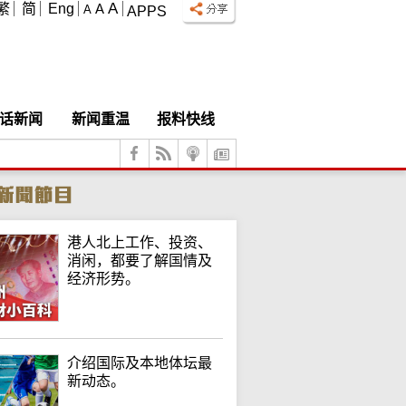
A
繁
简
Eng
A
A
APPS
话新闻
新闻重温
报料快线
港人北上工作、投资、
消闲，都要了解国情及
经济形势。
介绍国际及本地体坛最
新动态。