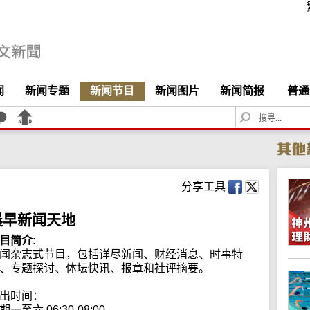
闻
新闻专题
新闻节目
新闻图片
新闻简报
普通
S
e
a
r
c
h
分享工具
晨早新闻天地
目简介:
闻杂志式节目，包括详尽新闻、财经消息、时事特
、专题探讨、体坛快讯、报章和社评摘要。

出时间：

期一至六 06:30-08:00