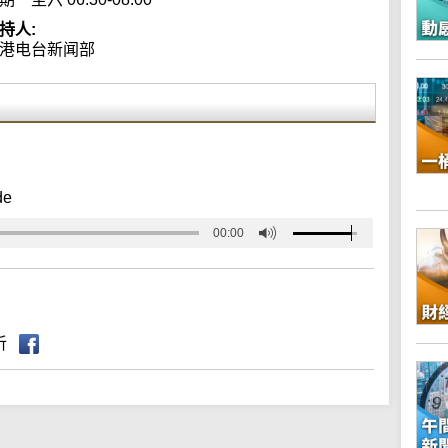
持人:
港电台新闻部
de
00:00
听