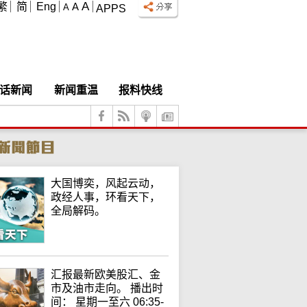
A
繁
简
Eng
A
A
APPS
话新闻
新闻重温
报料快线
大国博奕，风起云动，
政经人事，环看天下，
全局解码。
汇报最新欧美股汇、金
市及油市走向。 播出时
间： 星期一至六 06:35-