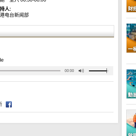
持人:
港电台新闻部
de
00:00
听