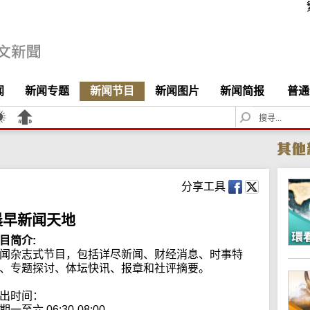
闻
新闻专题
新闻节目
新闻图片
新闻简报
普通
S
e
a
r
c
h
分享工具
晨早新闻天地
目简介:
闻杂志式节目，包括详尽新闻、财经消息、时事特
、专题探讨、体坛快讯、报章和社评摘要。

出时间：

期一至六 06:30-08:00