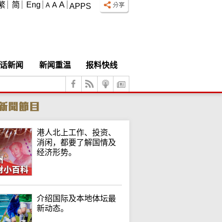
A
繁
简
Eng
A
A
APPS
话新闻
新闻重温
报料快线
港人北上工作、投资、
消闲，都要了解国情及
经济形势。
介绍国际及本地体坛最
新动态。