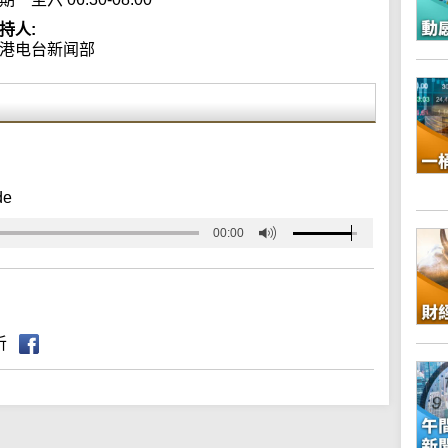
持人:
港电台新闻部
de
00:00
听