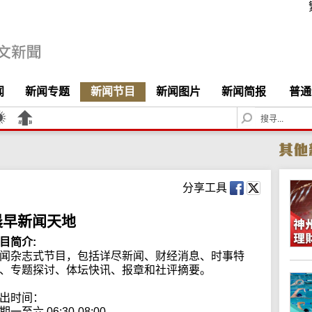
闻
新闻专题
新闻节目
新闻图片
新闻简报
普通
S
e
a
r
c
h
分享工具
晨早新闻天地
目简介:
闻杂志式节目，包括详尽新闻、财经消息、时事特
、专题探讨、体坛快讯、报章和社评摘要。

出时间：

期一至六 06:30-08:00