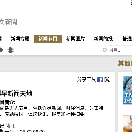
闻
新闻专题
新闻节目
新闻图片
新闻简报
普通
S
e
a
r
c
h
分享工具
晨早新闻天地
目简介:
闻杂志式节目，包括详尽新闻、财经消息、时事特
、专题探讨、体坛快讯、报章和社评摘要。

出时间：

期一至六 06:30-08:00