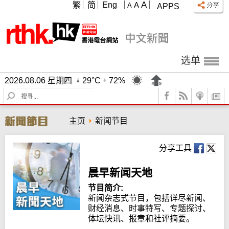
A
繁
简
Eng
A
A
APPS
选单
2026.08.06 星期四
29°C
72%
S
e
a
主页
新闻节目
r
c
h
分享工具
晨早新闻天地
节目简介:
新闻杂志式节目，包括详尽新闻、
财经消息、时事特写、专题探讨、
体坛快讯、报章和社评摘要。
