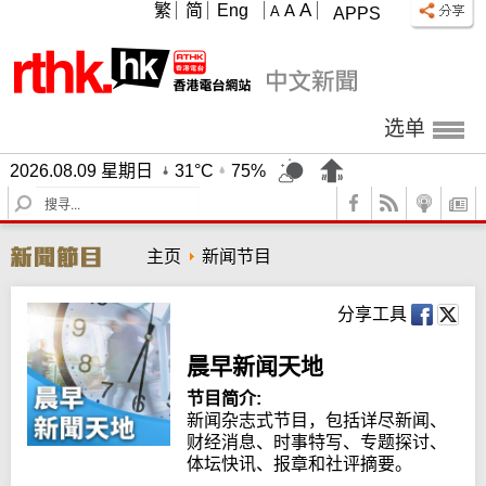
A
繁
简
Eng
A
A
APPS
选单
2026.08.09 星期日
31°C
75%
S
e
a
主页
新闻节目
r
c
h
分享工具
晨早新闻天地
节目简介:
新闻杂志式节目，包括详尽新闻、
财经消息、时事特写、专题探讨、
体坛快讯、报章和社评摘要。
