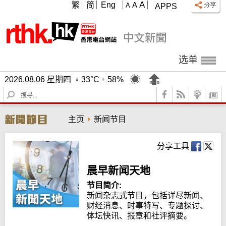
A
繁
简
Eng
A
A
APPS
选单
2026.08.06 星期四
33°C
58%
S
e
a
主页
新闻节目
r
c
h
分享工具
晨早新闻天地
节目简介:
新闻杂志式节目，包括详尽新闻、
财经消息、时事特写、专题探讨、
体坛快讯、报章和社评摘要。
