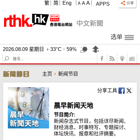
A
繁
简
Eng
A
A
APPS
选单
2026.08.09 星期日
33°C
59%
S
e
a
主页
新闻节目
r
c
h
分享工具
晨早新闻天地
节目简介:
新闻杂志式节目，包括详尽新闻、
财经消息、时事特写、专题探讨、
体坛快讯、报章和社评摘要。
