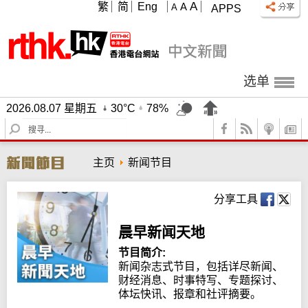
A
繁
简
Eng
A
A
APPS
选单
2026.08.07 星期五
30°C
78%
S
e
a
主页
新闻节目
r
c
h
分享工具
晨早新闻天地
节目简介:
新闻杂志式节目，包括详尽新闻、
财经消息、时事特写、专题探讨、
体坛快讯、报章和社评摘要。
