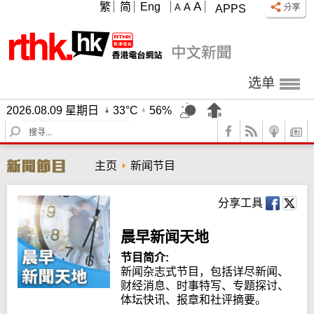
A
繁
简
Eng
A
A
APPS
选单
2026.08.09 星期日
33°C
56%
S
e
a
主页
新闻节目
r
c
h
分享工具
晨早新闻天地
节目简介:
新闻杂志式节目，包括详尽新闻、
财经消息、时事特写、专题探讨、
体坛快讯、报章和社评摘要。
