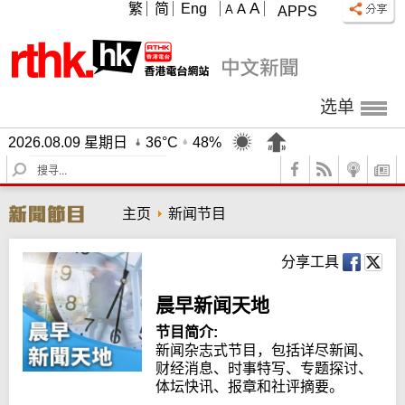
A
繁
简
Eng
A
A
APPS
选单
2026.08.09 星期日
36°C
48%
S
e
a
主页
新闻节目
r
c
h
分享工具
晨早新闻天地
节目简介:
新闻杂志式节目，包括详尽新闻、
财经消息、时事特写、专题探讨、
体坛快讯、报章和社评摘要。
