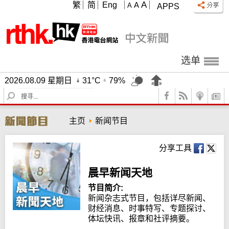
A
繁
简
Eng
A
A
APPS
选单
2026.08.09 星期日
31°C
79%
S
e
a
主页
新闻节目
r
c
h
分享工具
晨早新闻天地
节目简介:
新闻杂志式节目，包括详尽新闻、
财经消息、时事特写、专题探讨、
体坛快讯、报章和社评摘要。
