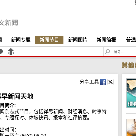
闻
新闻专题
新闻节目
新闻图片
新闻简报
普通
S
e
a
r
c
h
分享工具
晨早新闻天地
目简介:
闻杂志式节目，包括详尽新闻、财经消息、时事特
、专题探讨、体坛快讯、报章和社评摘要。

出时间：

期一至六 06:30-08:00