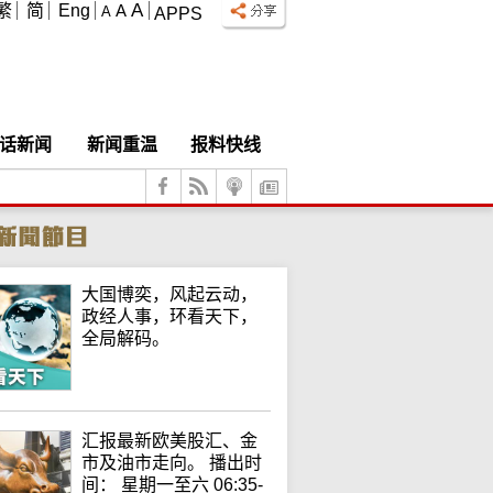
A
繁
简
Eng
A
A
APPS
话新闻
新闻重温
报料快线
大国博奕，风起云动，
政经人事，环看天下，
全局解码。
汇报最新欧美股汇、金
市及油市走向。 播出时
间： 星期一至六 06:35-