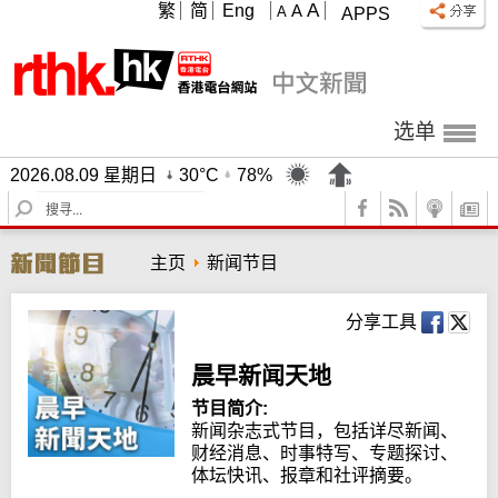
A
繁
简
Eng
A
A
APPS
选单
2026.08.09 星期日
30°C
78%
S
e
a
主页
新闻节目
r
c
h
分享工具
晨早新闻天地
节目简介:
新闻杂志式节目，包括详尽新闻、
财经消息、时事特写、专题探讨、
体坛快讯、报章和社评摘要。
