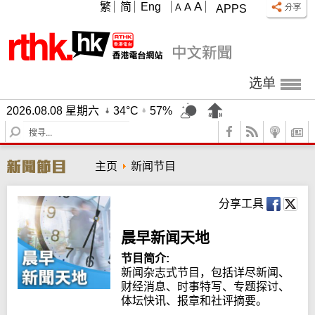
A
繁
简
Eng
A
A
APPS
选单
2026.08.08 星期六
34°C
57%
S
e
a
主页
新闻节目
r
c
h
分享工具
晨早新闻天地
节目简介:
新闻杂志式节目，包括详尽新闻、
财经消息、时事特写、专题探讨、
体坛快讯、报章和社评摘要。
