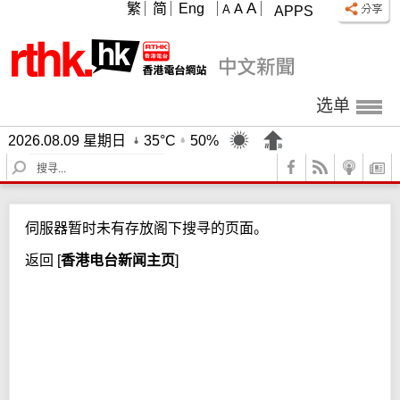
A
繁
简
Eng
A
A
APPS
选单
2026.08.09 星期日
35°C
50%
S
e
a
r
伺服器暂时未有存放阁下搜寻的页面。
c
h
返回
[
香港电台新闻主页
]