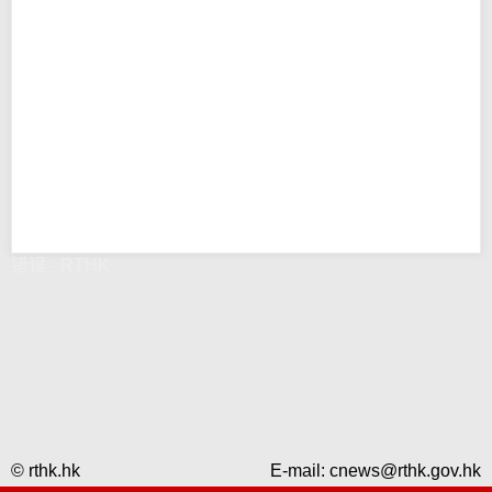
错误 - RTHK
© rthk.hk
E-mail:
cnews@rthk.gov.hk