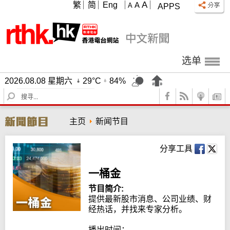
A
繁
简
Eng
A
A
APPS
选单
2026.08.08 星期六
29°C
84%
S
e
a
主页
新闻节目
r
c
h
分享工具
一桶金
节目简介:
提供最新股市消息、公司业绩、财
经热话，并找来专家分析。

播出时间：
