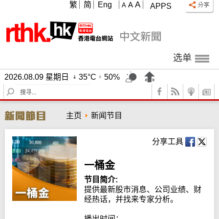
A
繁
简
Eng
A
A
APPS
选单
2026.08.09 星期日
35°C
50%
S
e
a
主页
新闻节目
r
c
h
分享工具
一桶金
节目简介:
提供最新股市消息、公司业绩、财
经热话，并找来专家分析。

播出时间：
