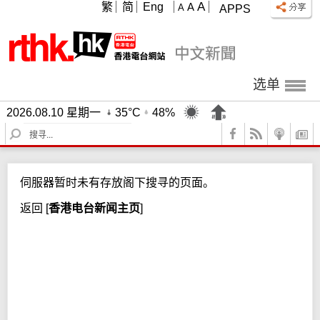
A
繁
简
Eng
A
A
APPS
选单
2026.08.10 星期一
35°C
48%
S
e
a
r
伺服器暂时未有存放阁下搜寻的页面。
c
h
返回
[
香港电台新闻主页
]