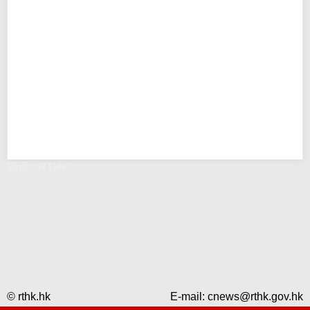
错误 - RTHK
© rthk.hk
E-mail:
cnews@rthk.gov.hk