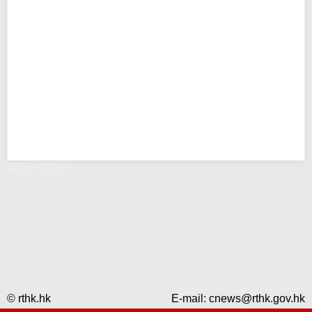
错误 - RTHK
© rthk.hk
E-mail:
cnews@rthk.gov.hk