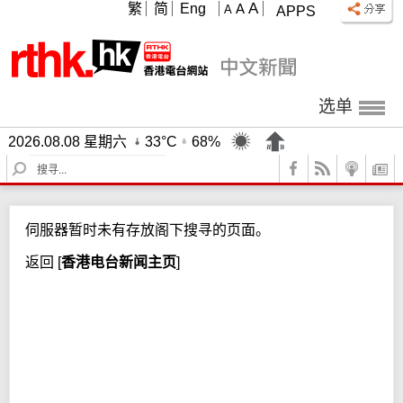
A
繁
简
Eng
A
A
APPS
选单
2026.08.08 星期六
33°C
68%
S
e
a
r
伺服器暂时未有存放阁下搜寻的页面。
c
h
返回
[
香港电台新闻主页
]