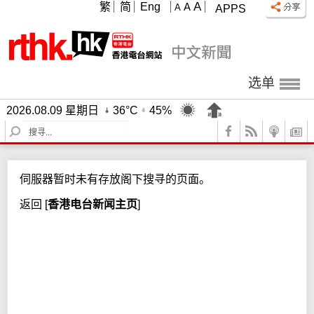
A
繁
简
Eng
A
A
APPS
选单
2026.08.09 星期日
36°C
45%
S
e
a
r
伺服器暂时未有存放阁下搜寻的页面。
c
h
返回
[
香港电台新闻主页
]