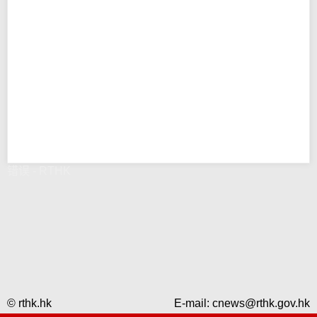
错误 - RTHK
© rthk.hk
E-mail:
cnews@rthk.gov.hk