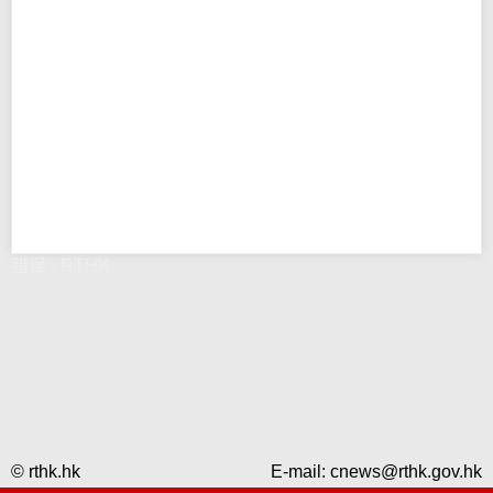
错误 - RTHK
© rthk.hk
E-mail:
cnews@rthk.gov.hk