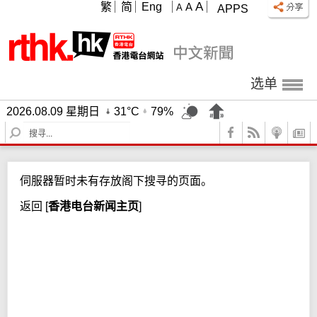
A
繁
简
Eng
A
A
APPS
选单
2026.08.09 星期日
31°C
79%
S
e
a
r
伺服器暂时未有存放阁下搜寻的页面。
c
h
返回
[
香港电台新闻主页
]