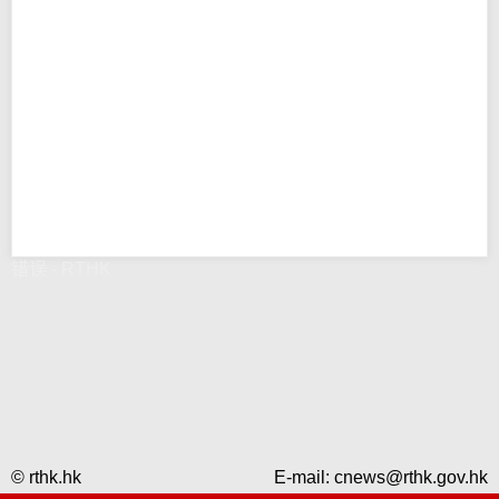
错误 - RTHK
© rthk.hk
E-mail:
cnews@rthk.gov.hk