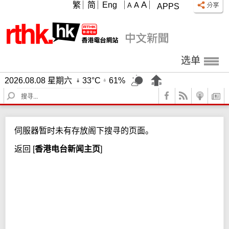
A
繁
简
Eng
A
A
APPS
选单
2026.08.08 星期六
33°C
61%
S
e
a
r
伺服器暂时未有存放阁下搜寻的页面。
c
h
返回
[
香港电台新闻主页
]