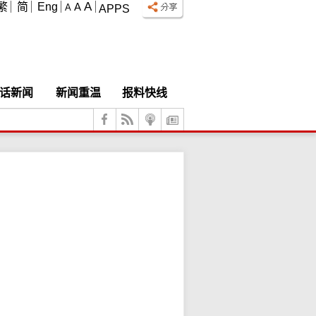
A
繁
简
Eng
A
A
APPS
话新闻
新闻重温
报料快线