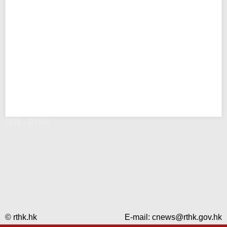
错误 - RTHK
© rthk.hk
E-mail:
cnews@rthk.gov.hk