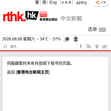
A
繁
简
Eng
A
A
APPS
选单
2026.08.08 星期六
34°C
57%
S
e
a
r
伺服器暂时未有存放阁下搜寻的页面。
c
h
返回
[
香港电台新闻主页
]