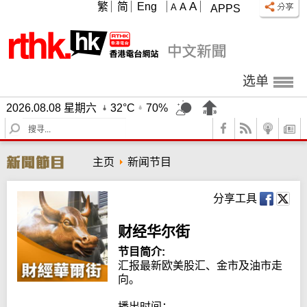
A
繁
简
Eng
A
A
APPS
选单
2026.08.08 星期六
32°C
70%
S
e
a
主页
新闻节目
r
c
h
分享工具
财经华尔街
节目简介:
汇报最新欧美股汇、金市及油市走
向。

播出时间：
