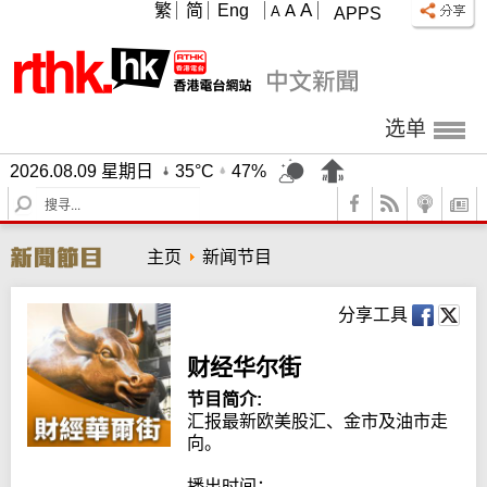
A
繁
简
Eng
A
A
APPS
选单
2026.08.09 星期日
35°C
47%
S
e
a
主页
新闻节目
r
c
h
分享工具
财经华尔街
节目简介:
汇报最新欧美股汇、金市及油市走
向。

播出时间：
