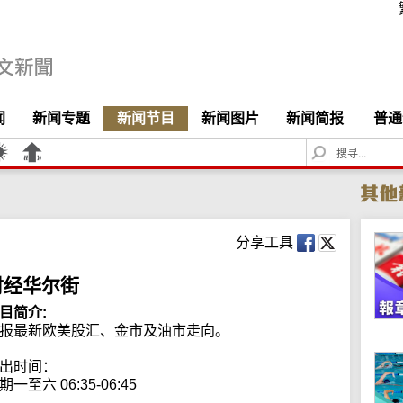
闻
新闻专题
新闻节目
新闻图片
新闻简报
普通
S
e
a
r
c
h
分享工具
财经华尔街
目简介:
报最新欧美股汇、金市及油市走向。

出时间：

期一至六 06:35-06:45