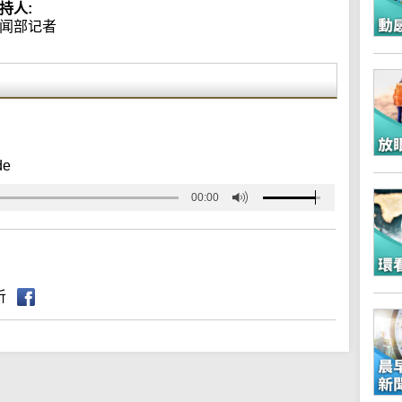
持人:
闻部记者
de
00:00
听