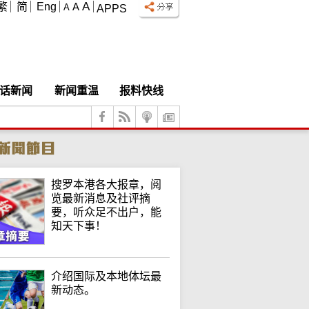
A
繁
简
Eng
A
A
APPS
话新闻
新闻重温
报料快线
搜罗本港各大报章，阅
览最新消息及社评摘
要，听众足不出户，能
知天下事！
介绍国际及本地体坛最
新动态。