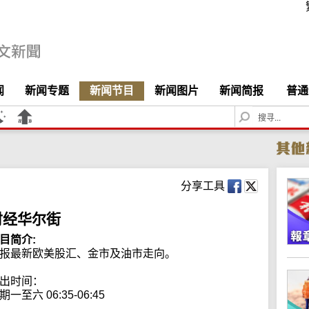
闻
新闻专题
新闻节目
新闻图片
新闻简报
普通
S
e
a
r
c
h
分享工具
财经华尔街
目简介:
报最新欧美股汇、金市及油市走向。

出时间：

期一至六 06:35-06:45