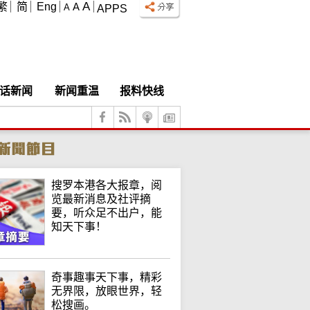
A
繁
简
Eng
A
A
APPS
话新闻
新闻重温
报料快线
搜罗本港各大报章，阅
览最新消息及社评摘
要，听众足不出户，能
知天下事！
奇事趣事天下事，精彩
无界限，放眼世界，轻
松搜画。