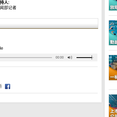
持人:
闻部记者
de
00:00
听