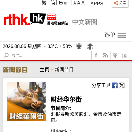
A
繁
简
Eng
A
A
APPS
选单
2026.08.06 星期四
33°C
58%
S
e
a
主页
新闻节目
r
c
h
分享工具
财经华尔街
节目简介:
汇报最新欧美股汇、金市及油市走
向。

播出时间：
