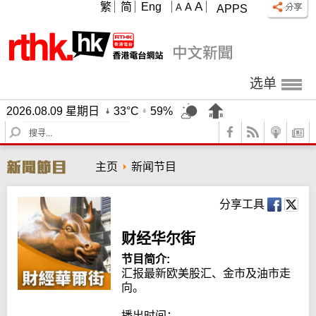
A
繁
简
Eng
A
A
APPS
选单
2026.08.09 星期日
33°C
59%
S
e
a
主页
新闻节目
r
c
h
分享工具
财经华尔街
节目简介:
汇报最新欧美股汇、金市及油市走
向。

播出时间：
