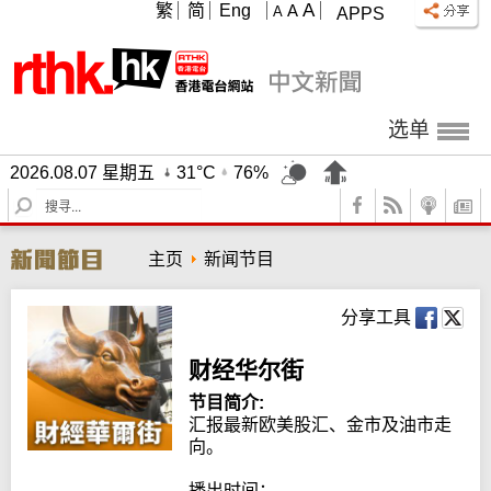
A
繁
简
Eng
A
A
APPS
选单
2026.08.07 星期五
31°C
76%
S
e
a
主页
新闻节目
r
c
h
分享工具
财经华尔街
节目简介:
汇报最新欧美股汇、金市及油市走
向。

播出时间：
