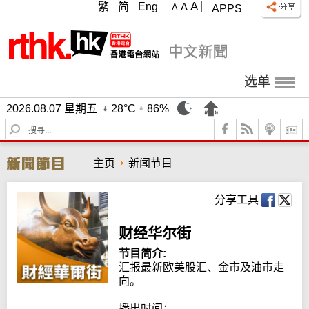
A
繁
简
Eng
A
A
APPS
选单
2026.08.07 星期五
28°C
86%
S
e
a
主页
新闻节目
r
c
h
分享工具
财经华尔街
节目简介:
汇报最新欧美股汇、金市及油市走
向。

播出时间：
