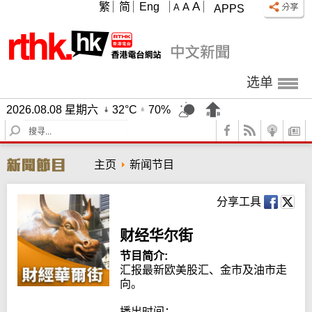
A
繁
简
Eng
A
A
APPS
选单
2026.08.08 星期六
32°C
70%
S
e
a
主页
新闻节目
r
c
h
分享工具
财经华尔街
节目简介:
汇报最新欧美股汇、金市及油市走
向。

播出时间：
