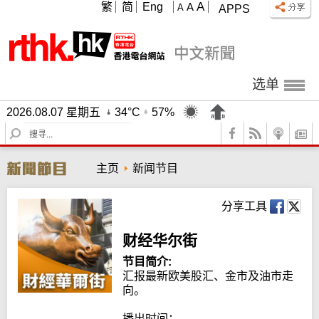
A
繁
简
Eng
A
A
APPS
选单
2026.08.07 星期五
34°C
57%
S
e
a
主页
新闻节目
r
c
h
分享工具
财经华尔街
节目简介:
汇报最新欧美股汇、金市及油市走
向。

播出时间：
