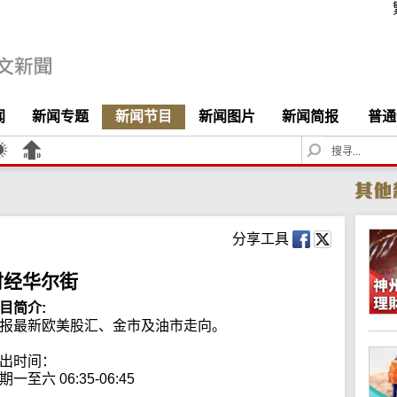
闻
新闻专题
新闻节目
新闻图片
新闻简报
普通
S
e
a
r
c
h
分享工具
财经华尔街
目简介:
报最新欧美股汇、金市及油市走向。

出时间：

期一至六 06:35-06:45