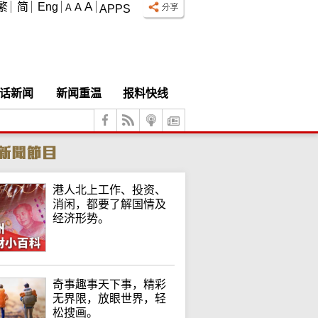
A
繁
简
Eng
A
A
APPS
话新闻
新闻重温
报料快线
港人北上工作、投资、
消闲，都要了解国情及
经济形势。
奇事趣事天下事，精彩
无界限，放眼世界，轻
松搜画。