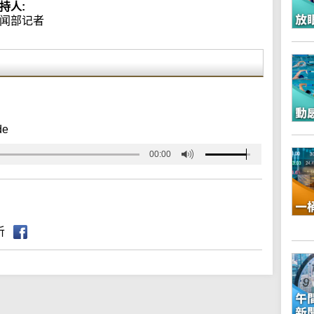
持人:
闻部记者
de
00:00
听