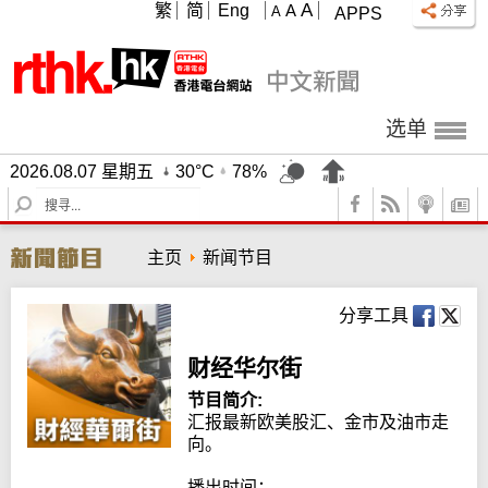
A
繁
简
Eng
A
A
APPS
选单
2026.08.07 星期五
30°C
78%
S
e
a
主页
新闻节目
r
c
h
分享工具
财经华尔街
节目简介:
汇报最新欧美股汇、金市及油市走
向。

播出时间：
