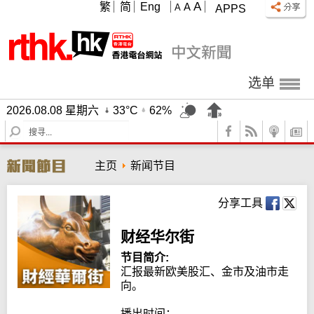
A
繁
简
Eng
A
A
APPS
选单
2026.08.08 星期六
33°C
62%
S
e
a
主页
新闻节目
r
c
h
分享工具
财经华尔街
节目简介:
汇报最新欧美股汇、金市及油市走
向。

播出时间：
