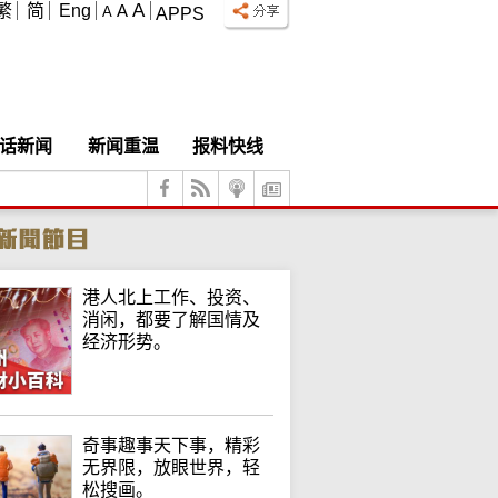
A
繁
简
Eng
A
A
APPS
话新闻
新闻重温
报料快线
港人北上工作、投资、
消闲，都要了解国情及
经济形势。
奇事趣事天下事，精彩
无界限，放眼世界，轻
松搜画。