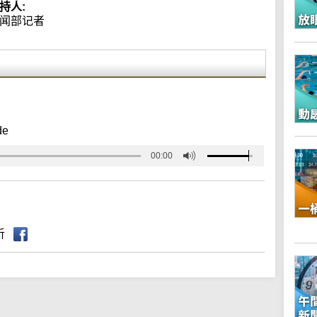
持人:
闻部记者
de
00:00
听