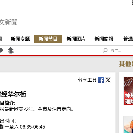
闻
新闻专题
新闻节目
新闻图片
新闻简报
普通
S
e
a
r
c
h
分享工具
财经华尔街
目简介:
报最新欧美股汇、金市及油市走向。

出时间：

期一至六 06:35-06:45