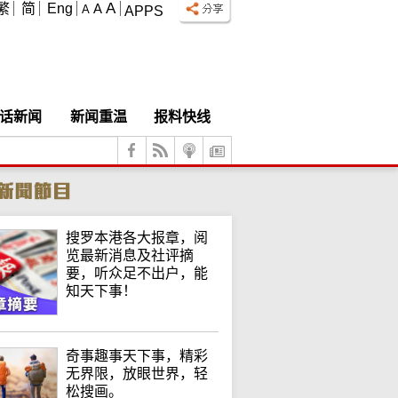
A
繁
简
Eng
A
A
APPS
话新闻
新闻重温
报料快线
搜罗本港各大报章，阅
览最新消息及社评摘
要，听众足不出户，能
知天下事！
奇事趣事天下事，精彩
无界限，放眼世界，轻
松搜画。