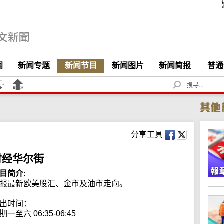
闻
新闻专题
新闻节目
新闻图片
新闻简报
普通
S
e
a
r
c
h
分享工具
财经华尔街
目简介:
报最新欧美股汇、金市及油市走向。

出时间：

期一至六 06:35-06:45