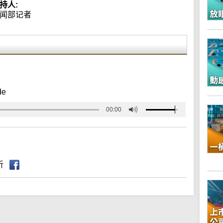
持人:
闻部记者
de
00:00
听